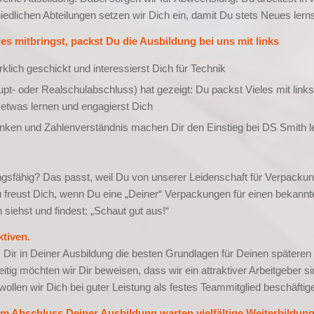
edlichen Abteilungen setzen wir Dich ein, damit Du stets Neues lerns
 mitbringst, packst Du die Ausbildung bei uns mit links
klich geschickt und interessierst Dich für Technik
pt- oder Realschulabschluss) hat gezeigt: Du packst Vieles mit links
t etwas lernen und engagierst Dich
ken und Zahlenverständnis machen Dir den Einstieg bei DS Smith le
ngsfähig? Das passt, weil Du von unserer Leidenschaft für Verpacku
u freust Dich, wenn Du eine „Deiner“ Verpackungen für einen bekannt
 siehst und findest: „Schaut gut aus!“
tiven.
, Dir in Deiner Ausbildung die besten Grundlagen für Deinen späteren
eitig möchten wir Dir beweisen, dass wir ein attraktiver Arbeitgeber s
ollen wir Dich bei guter Leistung als festes Teammitglied beschäftig
m Abschluss Deiner Ausbildung warten vielfältige Weiterbildun