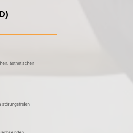
D)
chen, ästhetischen
 störungsfreien
 wechselnden