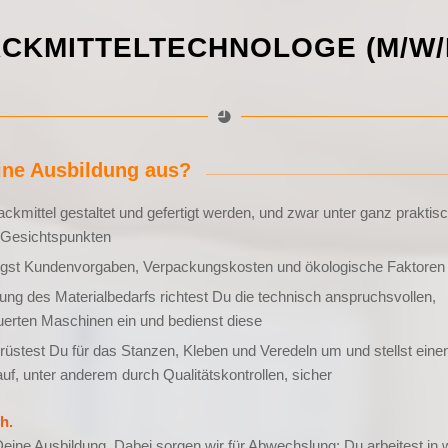
ACKMITTELTECHNOLOGE (M/W/
ine Ausbildung aus?
ackmittel gestaltet und gefertigt werden, und zwar unter ganz praktis
 Gesichtspunkten
igst Kundenvorgaben, Verpackungskosten und ökologische Faktoren
ng des Materialbedarfs richtest Du die technisch anspruchsvollen,
erten Maschinen ein und bedienst diese
üstest Du für das Stanzen, Kleben und Veredeln um und stellst einen
uf, unter anderem durch Qualitätskontrollen, sicher
h.
Deine Ausbildung. Dabei sorgen wir für Abwechslung: Du arbeitest in