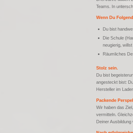
Teams. In unterschi
Wenn Du Folgendes
Du bist handwer
Die Schule (Hau
neugierig, wills
Räumliches Den
Stolz sein.
Du bist begeisteru
angesteckt bist: D
Hersteller im Laden
Packende Perspek
Wir haben das Ziel
vermitteln. Gleichz
Deiner Ausbildung w
Nach erfolgreiche