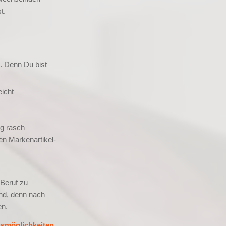
t.
. Denn Du bist
icht
ng rasch
en Markenartikel-
 Beruf zu
ind, denn nach
en.
gsmöglichkeiten