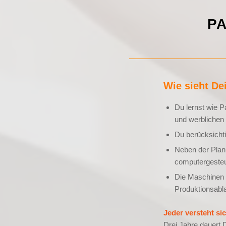
P
Wie sieht De
Du lernst wie P
und werblichen
Du berücksicht
Neben der Planu
computergesteu
Die Maschinen r
Produktionsabla
Jeder versteht sic
Drei Jahre dauert 